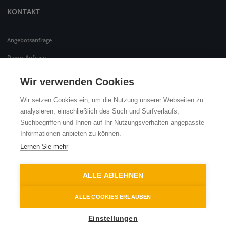
KONTAKT
Angebotsanfrage
Demo-Anfrage
Testversion Anfordern
Wir verwenden Cookies
Anbieter Von Design-Dienstleistungen
Wir setzen Cookies ein, um die Nutzung unserer Webseiten zu
Vertriebspartner
analysieren, einschließlich des Such und Surfverlaufs,
Suchbegriffen und Ihnen auf Ihr Nutzungsverhalten angepasste
Informationen anbieten zu können.
Lernen Sie mehr
ALLE ABLEHNEN
ALLE COOKIES ERLAUBEN
Einstellungen