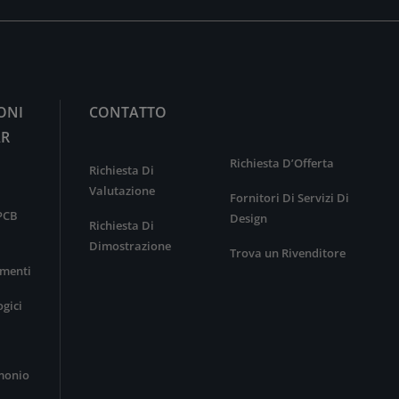
ONI
CONTATTO
AR
Richiesta D’Offerta
Richiesta Di
Valutazione
Fornitori Di Servizi Di
 PCB
Design
Richiesta Di
Dimostrazione
Trova un Rivenditore
menti
ogici
imonio