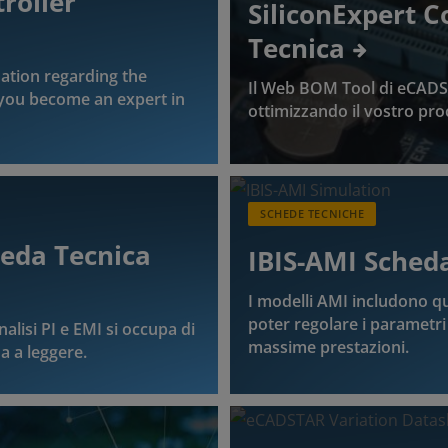
roller
SiliconExpert 
Tecnica
ation regarding the
Il Web BOM Tool di eCAD
you become an expert in
ottimizzando il vostro pro
SCHEDE TECNICHE
heda Tecnica
IBIS-AMI Sched
I modelli AMI includono 
poter regolare i parametri 
analisi PI e EMI si occupa di
massime prestazioni.
a a leggere.