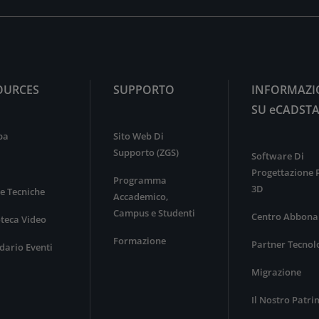
OURCES
SUPPORTO
INFORMAZI
SU eCADST
pa
Sito Web Di
Supporto (ZGS)
Software Di
Progettazione
Programma
3D
e Tecniche
Accademico,
Campus e Studenti
Centro Abbona
oteca Video
Formazione
Partner Tecnol
dario Eventi
Migrazione
Il Nostro Patr