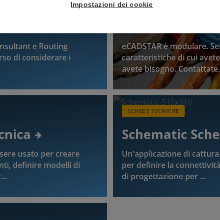
SCHEDE TECNICHE
Impostazioni dei cookie
Tecnica
eCADSTAR Bund
nsultant e Routing
eCADSTAR è modulare. Sele
so di considerare i
caratteristiche di cui avet
avete bisogno. Contattate.
SCHEDE TECNICHE
cnica
Schematic Sche
sere usato per creare
Un'applicazione di cattur
i, definire modelli di
per definire la connettività 
..
di progettazione per ...