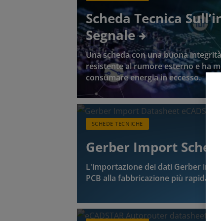
Scheda Tecnica Sull’i
Segnale
Una scheda con una buona integrità 
resistente al rumore esterno e ha m
consumare energia in eccesso.
SCHEDE TECNICHE
Gerber Import Sched
L'importazione dei dati Gerber in e
PCB alla fabbricazione più rapida e a