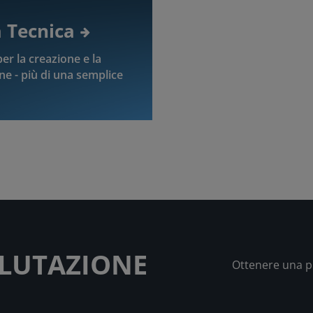
a Tecnica
er la creazione e la
ne - più di una semplice
ALUTAZIONE
Ottenere una p