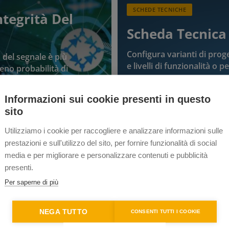
SCHEDE TECNICHE
ntegrità Del
Scheda Tecnica 
Configura varianti di prog
del segnale è più
e livelli di funzionalità o 
eno probabilità di
Informazioni sui cookie presenti in questo
sito
SCHEDE TECNICHE
Utilizziamo i cookie per raccogliere e analizzare informazioni sulle
prestazioni e sull'utilizzo del sito, per fornire funzionalità di social
a Tecnica
Design Viewers
media e per migliorare e personalizzare contenuti e pubblicità
presenti.
CADSTAR può portare i tuoi
Gratuito per gli utenti e c
Per saperne di più
ffidabile.
un disegno in dettaglio.
NEGA TUTTO
CONSENTI TUTTI I COOKIE