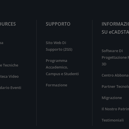
OURCES
SUPPORTO
INFORMAZI
SU eCADST
pa
Sito Web Di
Supporto (ZGS)
Software Di
Progettazione
Programma
3D
e Tecniche
Accademico,
Campus e Studenti
Centro Abbona
oteca Video
Formazione
Partner Tecnol
dario Eventi
Migrazione
Il Nostro Patr
Testimoniali