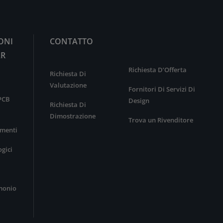
ONI
CONTATTO
AR
Richiesta D’Offerta
Richiesta Di
Valutazione
Fornitori Di Servizi Di
 PCB
Design
Richiesta Di
Dimostrazione
Trova un Rivenditore
menti
ogici
imonio