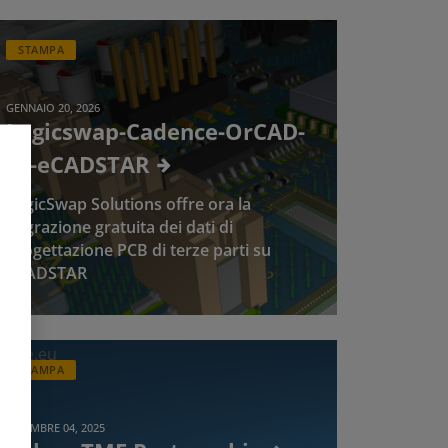
STAMPA
GENNAIO 20, 2026
Logicswap-Cadence-OrCAD-
to-eCADSTAR
LogicSwap Solutions offre ora la
migrazione gratuita dei dati di
progettazione PCB di terze parti su
eCADSTAR
STAMPA
DICEMBRE 04, 2025