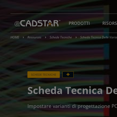
Skip
to
content
PRODOTTI
RISOR
HOME
Resources
Schede Tecniche
Scheda Tecnica Delle Varia
SCHEDE TECNICHE
Scheda Tecnica De
Impostare varianti di progettazione PCB 